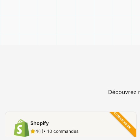
Découvrez n
COMING SOON
Shopify
4
(
1
)
•
10
commandes